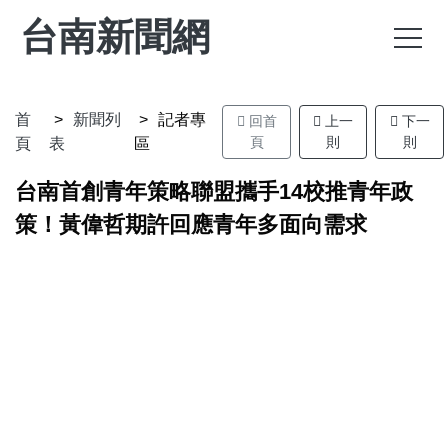
台南新聞網
首
新聞列
記者專
回首
上一
下一
頁
則
則
頁
表
區
台南首創青年策略聯盟攜手14校推青年政
策！黃偉哲期許回應青年多面向需求