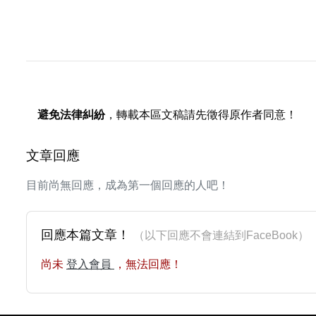
避免法律糾紛
，轉載本區文稿請先徵得原作者同意！
文章回應
目前尚無回應，成為第一個回應的人吧！
回應本篇文章！
（以下回應不會連結到FaceBoo
尚未
登入會員
，無法回應！