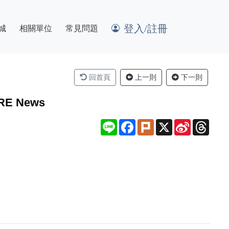
登入/註冊
城
相關單位
常見問題
回首頁
上一則
下一則
 News
Line
Facebook
Plurk
X
Sina
Thre
Weibo