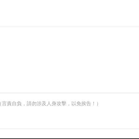
k）（言責自負，請勿涉及人身攻擊，以免挨告！）