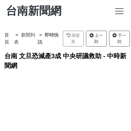
台南新聞網
首
新聞列
即時快
回首
上一
下一
頁
則
則
頁
表
訊
台南 文旦恐減產3成 中央研議救助 - 中時新
聞網