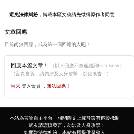
避免法律糾紛
，轉載本區文稿請先徵得原作者同意！
文章回應
目前尚無回應，成為第一個回應的人吧！
回應本篇文章！
（以下回應不會連結到FaceBook）
（言責自負，請勿涉及人身攻擊，以免挨告！）
尚未
登入會員
，無法回應！
本站為言論自主平台，相關圖文上載皆設有追蹤機制，
網友請謹慎發言，勿涉及人身攻擊！
如面臨法律糾紛，本站有權提供發稿人、