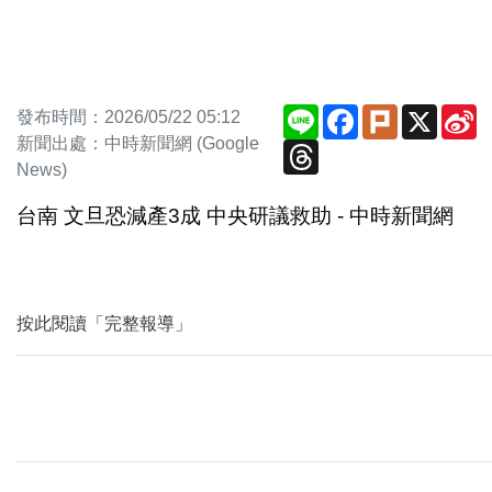
Line
Facebook
Plurk
X
S
發布時間：2026/05/22 05:12
W
新聞出處：中時新聞網 (Google
Threads
News)
台南 文旦恐減產3成 中央研議救助 - 中時新聞網
按此閱讀「完整報導」