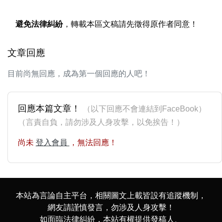
避免法律糾紛
，轉載本區文稿請先徵得原作者同意！
文章回應
目前尚無回應，成為第一個回應的人吧！
回應本篇文章！
（以下回應不會連結到FaceBook）
（言責自負，請勿涉及人身攻擊，以免挨告！）
尚未
登入會員
，無法回應！
本站為言論自主平台，相關圖文上載皆設有追蹤機制，
網友請謹慎發言，勿涉及人身攻擊！
如面臨法律糾紛，本站有權提供發稿人、