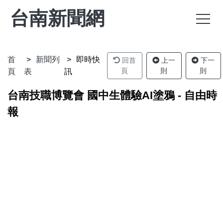
台南新聞網
首
新聞列
即時快
回首
上一
下一
頁
則
則
頁
表
訊
台南技職博覽會 國中生體驗AI塗鴉 - 自由時
報