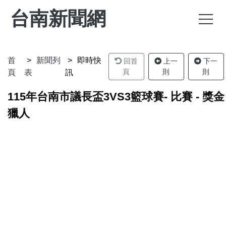
台南新聞網
首
新聞列
即時快
回首
上一
下一
頁
則
則
頁
表
訊
115年台南市議長盃3VS3籃球賽- 比賽 - 獎金
獵人