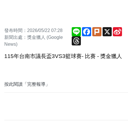
Line
Facebook
Plurk
X
Si
發布時間：2026/05/22 07:28
We
新聞出處：獎金獵人 (Google
Threads
News)
115年台南市議長盃3VS3籃球賽- 比賽 - 獎金獵人
按此閱讀「完整報導」