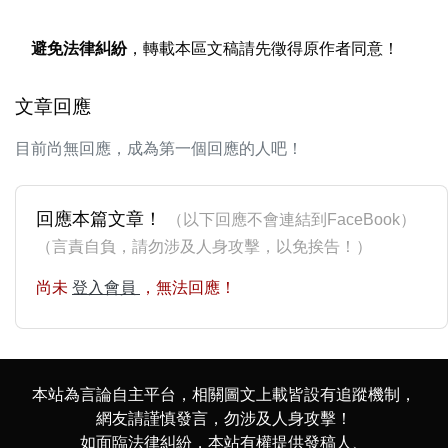
避免法律糾紛
，轉載本區文稿請先徵得原作者同意！
文章回應
目前尚無回應，成為第一個回應的人吧！
回應本篇文章！
（以下回應不會連結到FaceBook）
（言責自負，請勿涉及人身攻擊，以免挨告！）
尚未
登入會員
，無法回應！
本站為言論自主平台，相關圖文上載皆設有追蹤機制，
網友請謹慎發言，勿涉及人身攻擊！
如面臨法律糾紛，本站有權提供發稿人、