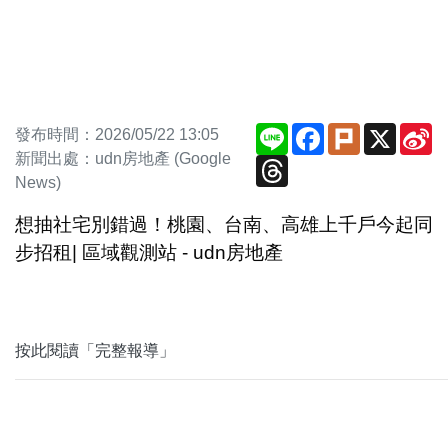
Line
Facebook
Plurk
X
S
發布時間：2026/05/22 13:05
W
新聞出處：udn房地產 (Google
Threads
News)
想抽社宅別錯過！桃園、台南、高雄上千戶今起同
步招租| 區域觀測站 - udn房地產
按此閱讀「完整報導」