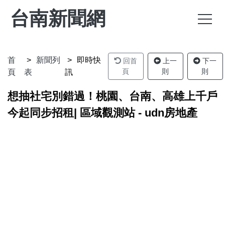
台南新聞網
首
新聞列
即時快
回首
上一
下一
頁
則
則
頁
表
訊
想抽社宅別錯過！桃園、台南、高雄上千戶
今起同步招租| 區域觀測站 - udn房地產