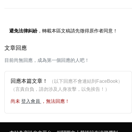
避免法律糾紛
，轉載本區文稿請先徵得原作者同意！
文章回應
目前尚無回應，成為第一個回應的人吧！
回應本篇文章！
（以下回應不會連結到FaceBook）
（言責自負，請勿涉及人身攻擊，以免挨告！）
尚未
登入會員
，無法回應！