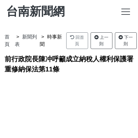
台南新聞網
首
新聞列
時事新
回首
上一
下一
頁
則
則
頁
表
聞
前行政院長陳冲呼籲成立納稅人權利保護署
重修納保法第11條