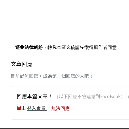
避免法律糾紛
，轉載本區文稿請先徵得原作者同意！
文章回應
目前尚無回應，成為第一個回應的人吧！
回應本篇文章！
（以下回應不會連結到FaceBoo
尚未
登入會員
，無法回應！