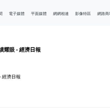
聞
電子媒體
平面媒體
網網相連
影像特區
網路商
耀眼 - 經濟日報
- 經濟日報