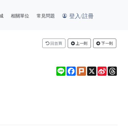
登入/註冊
城
相關單位
常見問題
回首頁
上一則
下一則
Line
Facebook
Plurk
X
Sina
Thre
Weibo