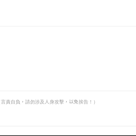
k）（言責自負，請勿涉及人身攻擊，以免挨告！）