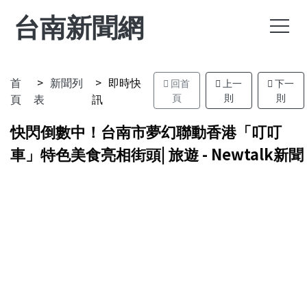
台南新聞網
首
新聞列
即時快
回首
上一
下一
頁
表
訊
頁
則
則
快閃倒數中！台南市夢幻聯動香港「叮叮
車」特色美食亮相街頭| 旅遊 - Newtalk新聞