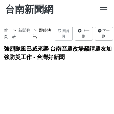
台南新聞網
首
新聞列
即時快
回首
上一
下一
頁
則
則
頁
表
訊
強烈颱風巴威來襲 台南區農改場籲請農友加
強防災工作 - 台灣好新聞