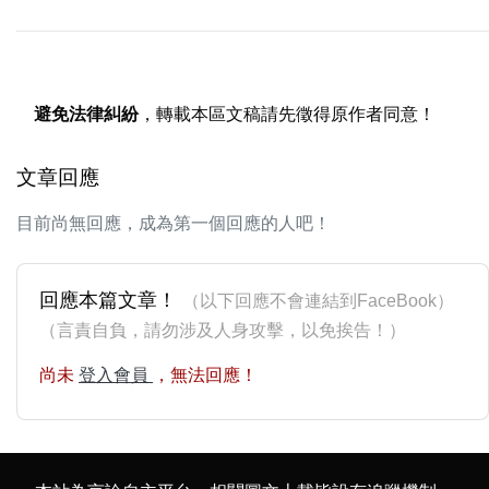
避免法律糾紛
，轉載本區文稿請先徵得原作者同意！
文章回應
目前尚無回應，成為第一個回應的人吧！
回應本篇文章！
（以下回應不會連結到FaceBook）
（言責自負，請勿涉及人身攻擊，以免挨告！）
尚未
登入會員
，無法回應！