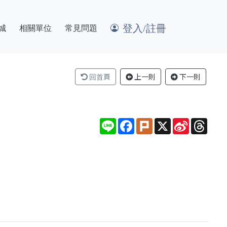
登入/註冊
城
相關單位
常見問題
回首頁
上一則
下一則
Line
Facebook
Plurk
X
Sina
Thre
Weibo