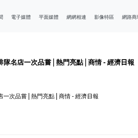
聞
電子媒體
平面媒體
網網相連
影像特區
網路商
店一次品嘗 | 熱門亮點 | 商情 - 經濟日報
品嘗 | 熱門亮點 | 商情 - 經濟日報