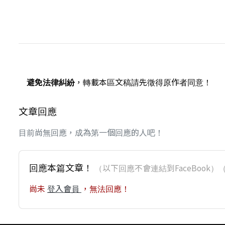
避免法律糾紛
，轉載本區文稿請先徵得原作者同意！
文章回應
目前尚無回應，成為第一個回應的人吧！
回應本篇文章！
（以下回應不會連結到FaceBoo
尚未
登入會員
，無法回應！