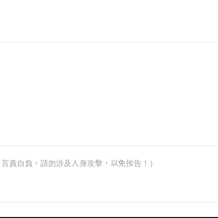
k）（言責自負，請勿涉及人身攻擊，以免挨告！）