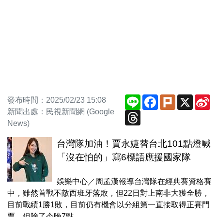
Line
Facebook
Plurk
X
S
發布時間：2025/02/23 15:08
W
新聞出處：民視新聞網 (Google
Threads
News)
台灣隊加油！賈永婕替台北101點燈喊
「沒在怕的」寫6標語應援國家隊
娛樂中心／周孟漢報導台灣隊在經典賽資格賽
中，雖然首戰不敵西班牙落敗，但22日對上南非大獲全勝，
目前戰績1勝1敗，目前仍有機會以分組第一直接取得正賽門
票，但除了今晚7點...