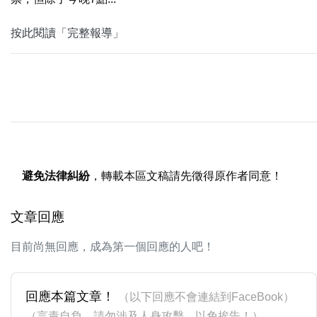
按此閱讀「完整報導」
避免法律糾紛
，轉載本區文稿請先徵得原作者同意！
文章回應
目前尚無回應，成為第一個回應的人吧！
回應本篇文章！
（以下回應不會連結到FaceBook）
（言責自負，請勿涉及人身攻擊，以免挨告！）