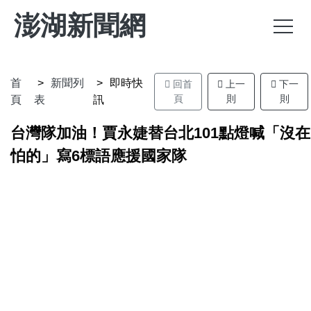
澎湖新聞網
首
新聞列
即時快
回首
上一
下一
頁
則
則
頁
表
訊
台灣隊加油！賈永婕替台北101點燈喊「沒在
怕的」寫6標語應援國家隊