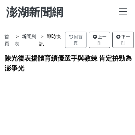
澎湖新聞網
首
新聞列
即時快
回首
上一
下一
頁
表
訊
頁
則
則
陳光復表揚體育績優選手與教練 肯定拚勁為
澎爭光