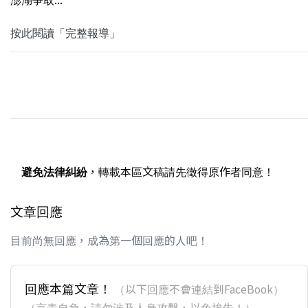
按此閱讀「完整報導」
避免法律糾紛
，轉載本區文稿請先徵得原作者同意！
文章回應
目前尚無回應，成為第一個回應的人吧！
回應本篇文章！
（以下回應不會連結到FaceBook）
（言責自負，請勿涉及人身攻擊，以免挨告！）