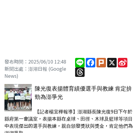
Line
Facebook
Plurk
X
Si
發布時間：2025/06/10 12:48
W
新聞出處：澎湖日報 (Google
Threads
News)
陳光復表揚體育績優選手與教練 肯定拚
勁為澎爭光
【記者楊宜樺報導】澎湖縣長陳光復9日下午於
縣府第一會議室，表揚本縣在桌球、田徑、木球及籃球等項目
中表現傑出的選手與教練，親自頒發獎狀與獎金，肯定他們為
澎湖爭取...