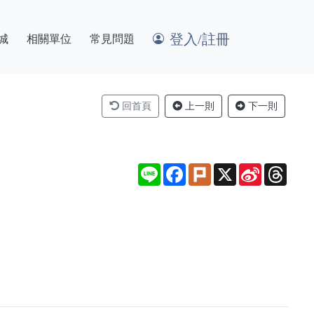
登入/註冊
城
相關單位
常見問題
回首頁
上一則
下一則
Line
Facebook
Plurk
X
Sina
Thre
Weibo