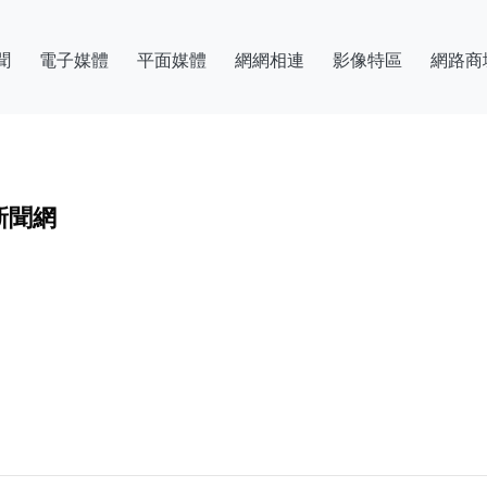
聞
電子媒體
平面媒體
網網相連
影像特區
網路商
新聞網