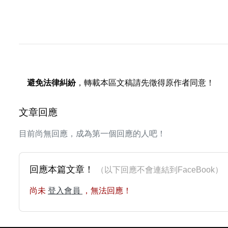
避免法律糾紛
，轉載本區文稿請先徵得原作者同意！
文章回應
目前尚無回應，成為第一個回應的人吧！
回應本篇文章！
（以下回應不會連結到FaceBoo
尚未
登入會員
，無法回應！