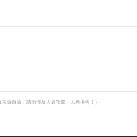
k）（言責自負，請勿涉及人身攻擊，以免挨告！）