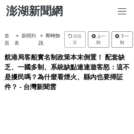
澎湖新聞網
首
新聞列
即時快
回首
上一
下一
頁
則
則
頁
表
訊
航港局客船實名制政策本末倒置！ 配套缺
乏、一國多制、系統缺點連連遊客怒：這不
是擾民嗎？為什麼看煙火、縣內也要掃証
件？ - 台灣新聞雲