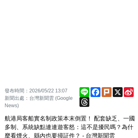
Line
Facebook
Plurk
X
S
發布時間：2026/05/22 13:07
W
新聞出處：台灣新聞雲 (Google
Threads
News)
航港局客船實名制政策本末倒置！ 配套缺乏、一國
多制、系統缺點連連遊客怒：這不是擾民嗎？為什
麼看煙火、縣內也要掃証件？ - 台灣新聞雲