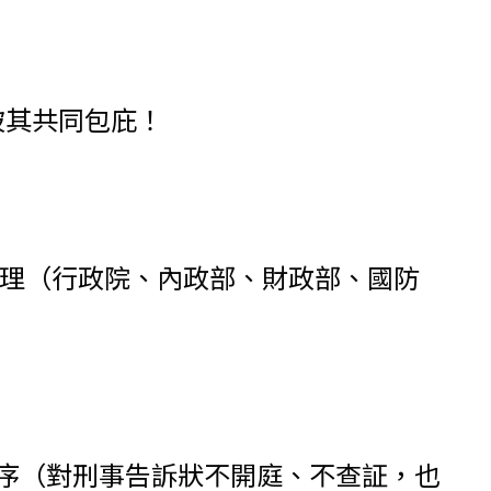
被其共同包庇！
831號辦理（行政院、內政部、財政部、國防
）
違反偵察程序（對刑事告訴狀不開庭、不查証，也