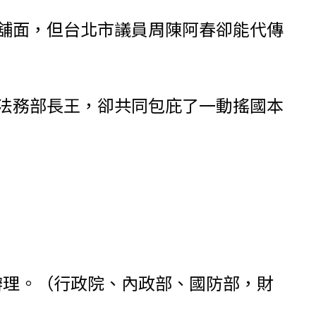
舖面，但台北市議員周陳阿春卻能代傳
！
法務部長王，卻共同包庇了一動搖國本
831號辦理。（行政院、內政部、國防部，財