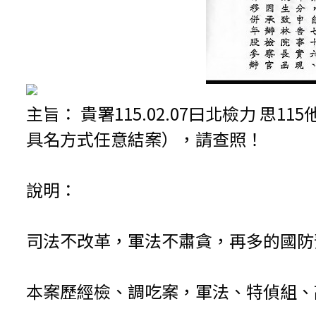
主旨： 貴署115.02.07曰北檢力 思
具名方式任意結案），請查照！
說明：
司法不改革，軍法不肅貪，再多的國防
本案歷經檢、調吃案，軍法、特偵組、高