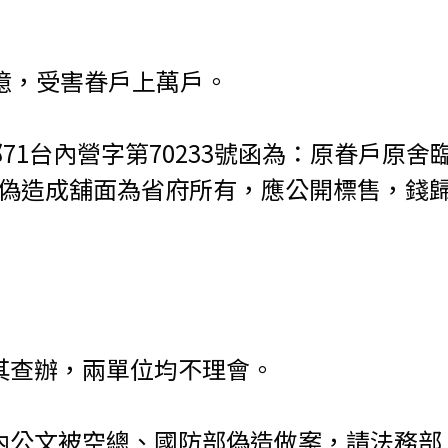
億，受害眷戶上萬戶。
部71台內營字第70233號函為：原眷戶
偽造成舖面為省府所有，應公開標售，錢歸省
其查辦，兩單位均不理會。
公文被空總、國防部偽造做案，請法務部、