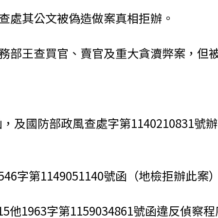
查處其公文被偽造做案真相拒辦。
務部王查買官、賣官及重大貪瀆弊案，但
3892號函，及國防部政風查處字第1140210
546字第1149051140號函（地檢拒辦此案
 思115他1963字第1159034861號函