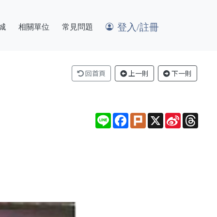
登入/註冊
城
相關單位
常見問題
回首頁
上一則
下一則
Line
Facebook
Plurk
X
Sina
Thre
Weibo