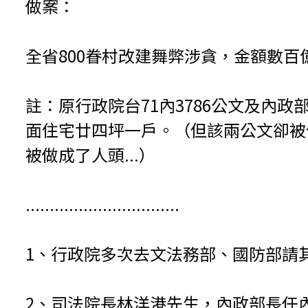
做案：
全省800眷村改建舞弊涉貪，金額數百
註：原行政院台71內3786公文及內政
面住宅廿四坪一戶。（但該兩公文卻被
被做成了人頭...）
................................
1、行政院多次去文法務部、國防部請
2、司法院長林洋港先生，內政部長任內