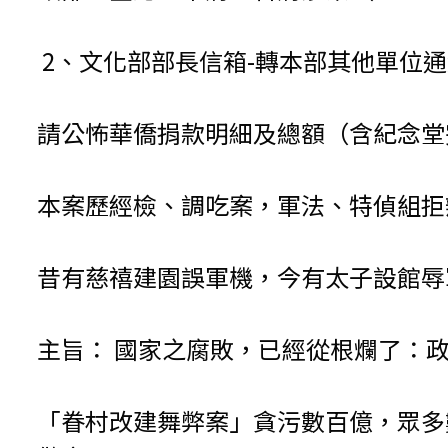
2、文化部部長信箱-轉本部其他單位通
請公怖華僑捐款明細及總額（含紀念
本案歷經檢、調吃案，軍法、特偵組拒辦
昔有慈禧建園誤軍機，今有太子設館辱
主旨： 國家之腐敗，已經從根爛了：政
「眷村改建舞弊案」貪污數百億，眾多