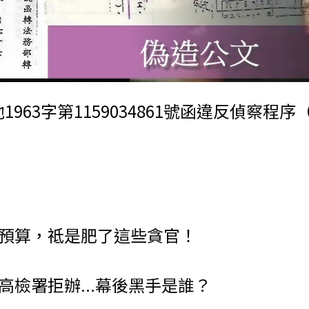
115他1963字第1159034861號函違反
預算，祗是肥了這些貪官！
檢署拒辦...幕後黑手是誰？