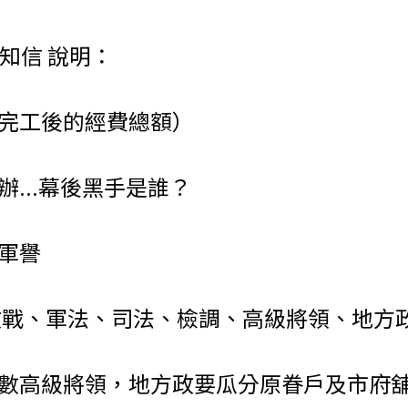
知信 說明：
堂完工後的經費總額）
...幕後黑手是誰？
軍譽
戰、軍法、司法、檢調、高級將領、地方政要.
數高級將領，地方政要瓜分原眷戶及市府