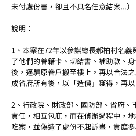
未付處份書，卻且不具名任意結案...
說明：
1、本案在72年以參謀總長郝柏村名
了他們的眷籍卡、切結書、補助款、身份
後，逼騙原眷戶搬至樓上，再以合法之
成省府所有後，以「造價」獲得，再以
2、行政院、財政部、國防部、省府、
責任，相互包庇，而在偵辦過程中，地
吃案，並偽造了處份不起訴晝，貴庭多