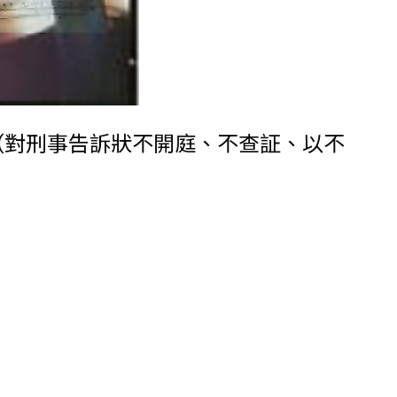
偵察程序（對刑事告訴狀不開庭、不查証、以不