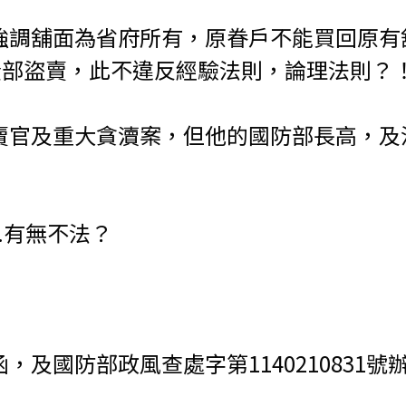
強調舖面為省府所有，原眷戶不能買回原有
全部盜賣，此不違反經驗法則，論理法則？
賣官及重大貪瀆案，但他的國防部長高，及
.有無不法？
3892號函，及國防部政風查處字第1140210