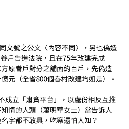
部同文號之公文〈內容不同〉，另也偽造
法眷戶告進法院，且在75年改建完成
軍方原眷戶對分之舖面約百戶，先偽造
億元（全省800個眷村改建均如是）。
不成立「肅貪平台」，以處份相反互推
不知情的人頭（蕭明華女士）當告訴人
連名字都不敢具，吃案還怕人知？