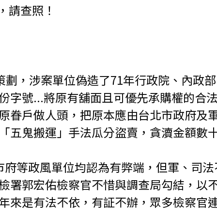
），請查照！
義策劃，涉案單位偽造了71年行政院、內政
字號...將原有舖面且可優先承購權的合
原眷戶做人頭，把原本應由台北市政府及
「五鬼搬運」手法瓜分盜賣，貪瀆金額數十
市府等政風單位均認為有弊端，但軍、司法
檢署郭宏佑檢察官不惜與調查局勾結，以
年來是有法不依，有証不辦，眾多檢察官