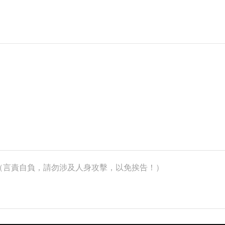
k）（言責自負，請勿涉及人身攻擊，以免挨告！）