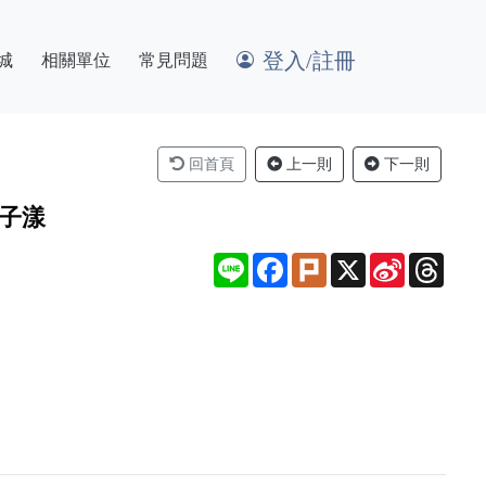
登入/註冊
城
相關單位
常見問題
回首頁
上一則
下一則
女子漾
Line
Facebook
Plurk
X
Sina
Thre
Weibo