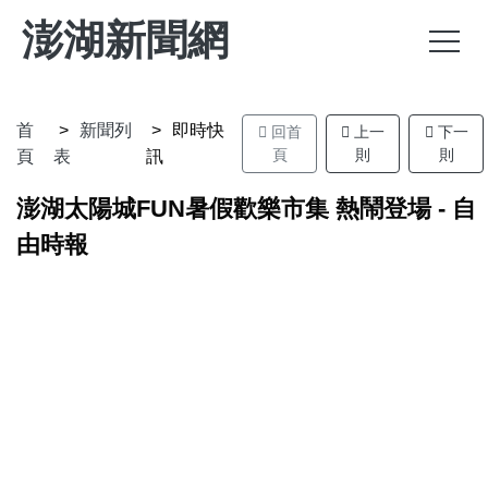
澎湖新聞網
首
新聞列
即時快
回首
上一
下一
頁
則
則
頁
表
訊
澎湖太陽城FUN暑假歡樂市集 熱鬧登場 - 自
由時報