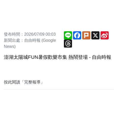
Line
Facebook
Plurk
X
Si
發布時間：2026/07/09 00:03
We
新聞出處：自由時報 (Google
Threads
News)
澎湖太陽城FUN暑假歡樂市集 熱鬧登場 - 自由時報
按此閱讀「完整報導」