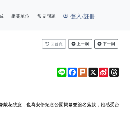
登入/註冊
城
相關單位
常見問題
回首頁
上一則
下一則
Line
Facebook
Plurk
X
Sina
Thre
Weibo
像獻花致意，也為安倍紀念公園揭幕並簽名落款，她感受台