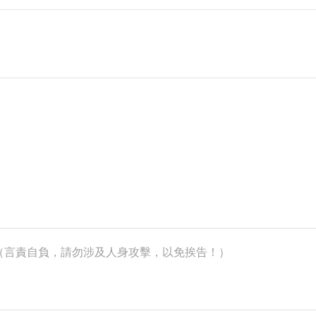
k）（言責自負，請勿涉及人身攻擊，以免挨告！）