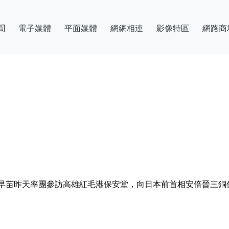
聞
電子媒體
平面媒體
網網相連
影像特區
網路商
早苗昨天率團參訪高雄紅毛港保安堂，向日本前首相安倍晉三銅