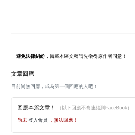
避免法律糾紛
，轉載本區文稿請先徵得原作者同意！
文章回應
目前尚無回應，成為第一個回應的人吧！
回應本篇文章！
（以下回應不會連結到FaceBoo
尚未
登入會員
，無法回應！