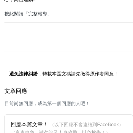
按此閱讀「完整報導」
避免法律糾紛
，轉載本區文稿請先徵得原作者同意！
文章回應
目前尚無回應，成為第一個回應的人吧！
回應本篇文章！
（以下回應不會連結到FaceBook）
（言責自負，請勿涉及人身攻擊，以免挨告！）