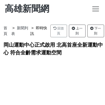
高雄新聞網
首
新聞列
即時快
回首
上一
下一
頁
則
則
頁
表
訊
岡山運動中心正式啟用 北高首座全新運動中
心 符合全齡需求運動空間