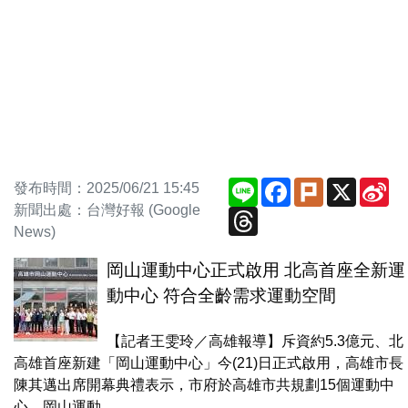
Line
Facebook
Plurk
X
Si
發布時間：2025/06/21 15:45
We
新聞出處：台灣好報 (Google
Threads
News)
岡山運動中心正式啟用 北高首座全新運
動中心 符合全齡需求運動空間
【記者王雯玲／高雄報導】斥資約5.3億元、北
高雄首座新建「岡山運動中心」今(21)日正式啟用，高雄市長
陳其邁出席開幕典禮表示，市府於高雄市共規劃15個運動中
心，岡山運動...