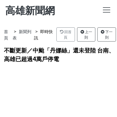
高雄新聞網
首
新聞列
即時快
回首
上一
下一
頁
表
訊
頁
則
則
不斷更新／中颱「丹娜絲」還未登陸 台南、
高雄已超過4萬戶停電