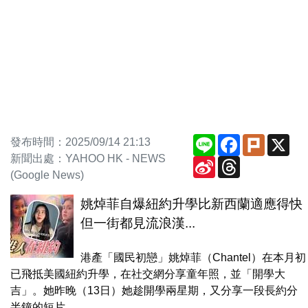
Line
Facebook
Plurk
X
發布時間：2025/09/14 21:13
新聞出處：YAHOO HK - NEWS
Sina
Threads
Weibo
(Google News)
姚焯菲自爆紐約升學比新西蘭適應得快
但一街都見流浪漢...
港產「國民初戀」姚焯菲（Chantel）在本月初
已飛抵美國紐約升學，在社交網分享童年照，並「開學大
吉」。她昨晚（13日）她趁開學兩星期，又分享一段長約分
半鐘的短片，...