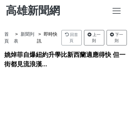
高雄新聞網
首
新聞列
即時快
回首
上一
下一
頁
則
則
頁
表
訊
姚焯菲自爆紐約升學比新西蘭適應得快 但一
街都見流浪漢...