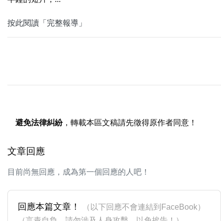
按此閱讀「完整報導」
避免法律糾紛
，轉載本區文稿請先徵得原作者同意！
文章回應
目前尚無回應，成為第一個回應的人吧！
回應本篇文章！
（以下回應不會連結到FaceBook）
（言責自負，請勿涉及人身攻擊，以免挨告！）