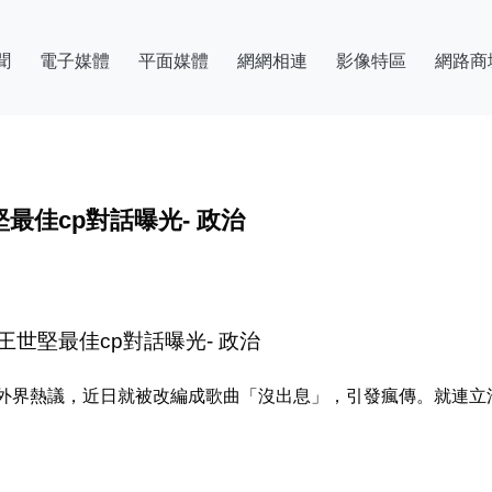
聞
電子媒體
平面媒體
網網相連
影像特區
網路商
最佳cp對話曝光- 政治
世堅最佳cp對話曝光- 政治
外界熱議，近日就被改編成歌曲「沒出息」，引發瘋傳。就連立法