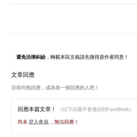
避免法律糾紛
，轉載本區文稿請先徵得原作者同意！
文章回應
目前尚無回應，成為第一個回應的人吧！
回應本篇文章！
（以下回應不會連結到FaceBoo
尚未
登入會員
，無法回應！