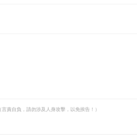
k）（言責自負，請勿涉及人身攻擊，以免挨告！）