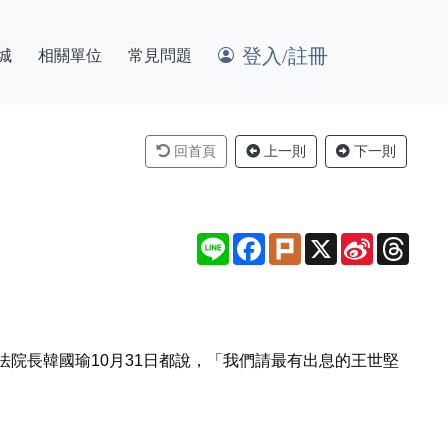
登入/註冊
城
相關單位
常見問題
回首頁
上一則
下一則
Line
Facebook
Plurk
X
Sina
Thre
Weibo
院長韓國瑜10月31日都說，「我們請最有出息的王世堅