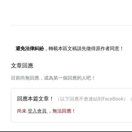
避免法律糾紛
，轉載本區文稿請先徵得原作者同意！
文章回應
目前尚無回應，成為第一個回應的人吧！
回應本篇文章！
（以下回應不會連結到FaceBoo
尚未
登入會員
，無法回應！