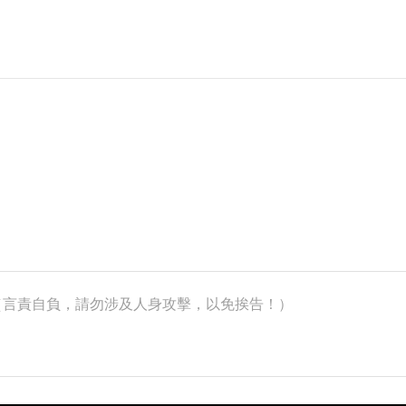
k）（言責自負，請勿涉及人身攻擊，以免挨告！）