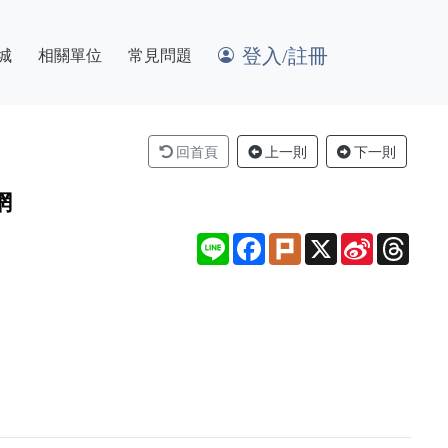
登入/註冊
城
相關單位
常見問題
回首頁
上一則
下一則
網
Line
Facebook
Plurk
X
Sina
Thre
Weibo