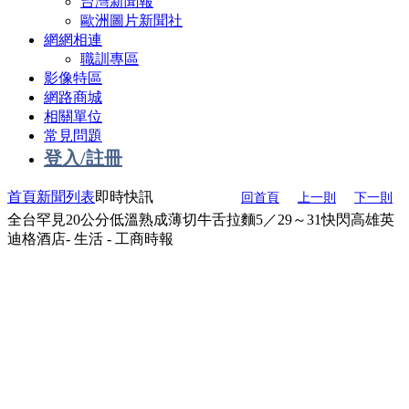
台灣新聞報
歐洲圖片新聞社
網網相連
職訓專區
影像特區
網路商城
相關單位
常見問題
登入/註冊
首頁
新聞列表
即時快訊
回首頁
上一則
下一則
全台罕見20公分低溫熟成薄切牛舌拉麵5／29～31快閃高雄英
迪格酒店- 生活 - 工商時報