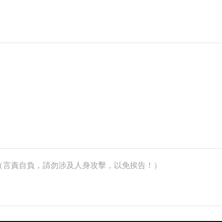
k）（言責自負，請勿涉及人身攻擊，以免挨告！）