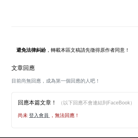
避免法律糾紛
，轉載本區文稿請先徵得原作者同意！
文章回應
目前尚無回應，成為第一個回應的人吧！
回應本篇文章！
（以下回應不會連結到FaceBoo
尚未
登入會員
，無法回應！