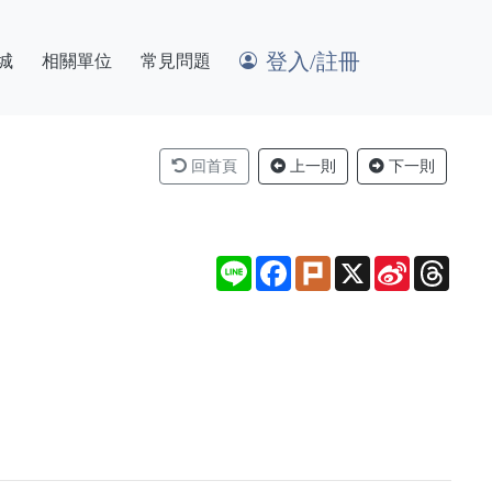
登入/註冊
城
相關單位
常見問題
回首頁
上一則
下一則
Line
Facebook
Plurk
X
Sina
Thre
Weibo