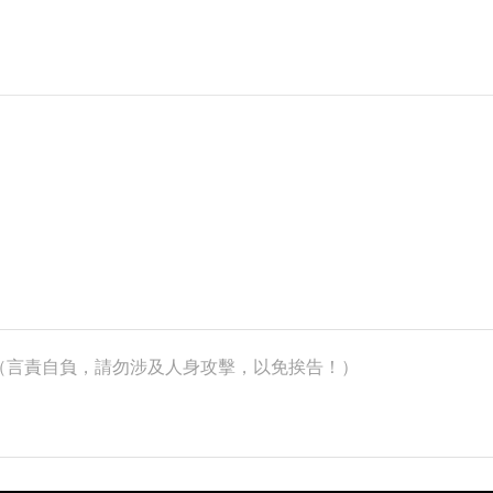
k）（言責自負，請勿涉及人身攻擊，以免挨告！）