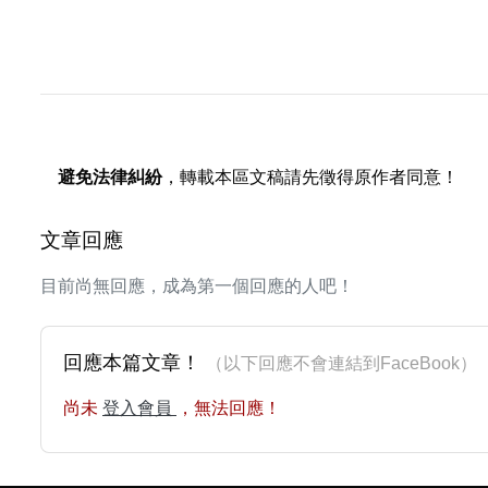
避免法律糾紛
，轉載本區文稿請先徵得原作者同意！
文章回應
目前尚無回應，成為第一個回應的人吧！
回應本篇文章！
（以下回應不會連結到FaceBoo
尚未
登入會員
，無法回應！