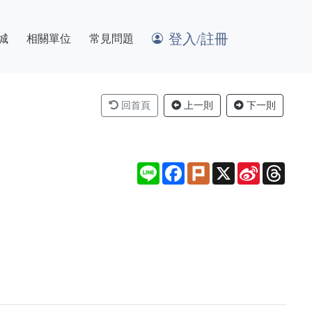
登入/註冊
城
相關單位
常見問題
回首頁
上一則
下一則
Line
Facebook
Plurk
X
Sina
Thre
Weibo