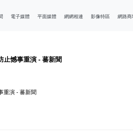
聞
電子媒體
平面媒體
網網相連
影像特區
網路商
止憾事重演 - 蕃新聞
重演 - 蕃新聞