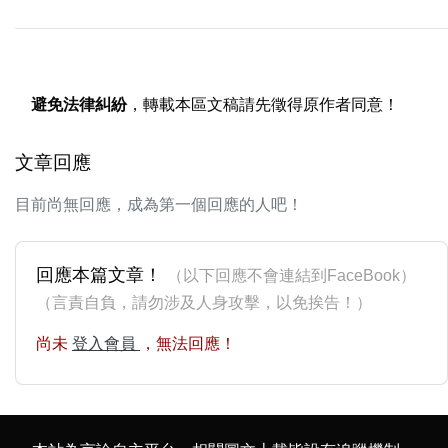
避免法律糾紛
，轉載本區文稿請先徵得原作者同意！
文章回應
目前尚無回應，成為第一個回應的人吧！
回應本篇文章！
（以下回應不會連結到FaceBook）
（言責自負，請勿涉及人身攻擊，以免挨告！）
尚未
登入會員
，無法回應！