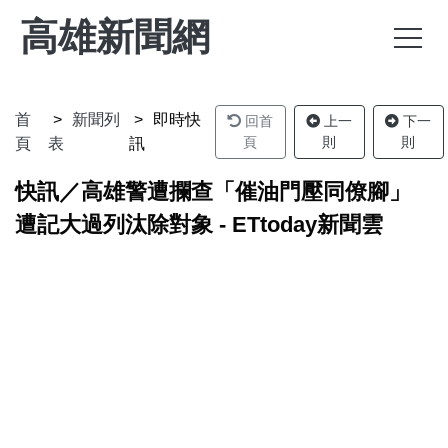
高雄新聞網
首
新聞列
即時快
回首
上一
下一
頁
則
則
頁
表
訊
快訊／高雄警遭攔查「催油門壓同僚腳」
遭記大過列汰除對象 - ETtoday新聞雲