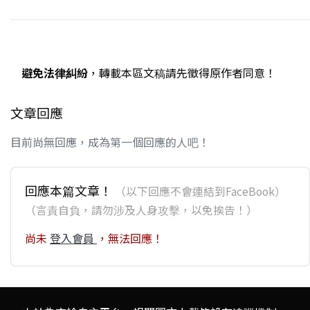
避免法律糾紛
，轉載本區文稿請先徵得原作者同意！
文章回應
目前尚無回應，成為第一個回應的人吧！
回應本篇文章！
（以下回應不會連結到FaceBook）
（言責自負，請勿涉及人身攻擊，以免挨告！）
尚未
登入會員
，無法回應！