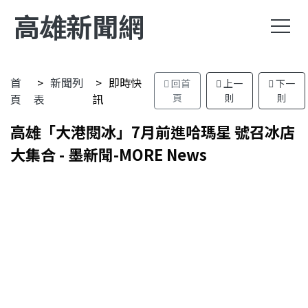
高雄新聞網
首
新聞列
即時快
回首
上一
下一
頁
表
訊
頁
則
則
高雄「大港閱冰」7月前進哈瑪星 號召冰店
大集合 - 墨新聞-MORE News