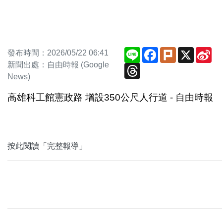
Line
Facebook
Plurk
X
Si
發布時間：2026/05/22 06:41
We
新聞出處：自由時報 (Google
Threads
News)
高雄科工館憲政路 增設350公尺人行道 - 自由時報
按此閱讀「完整報導」