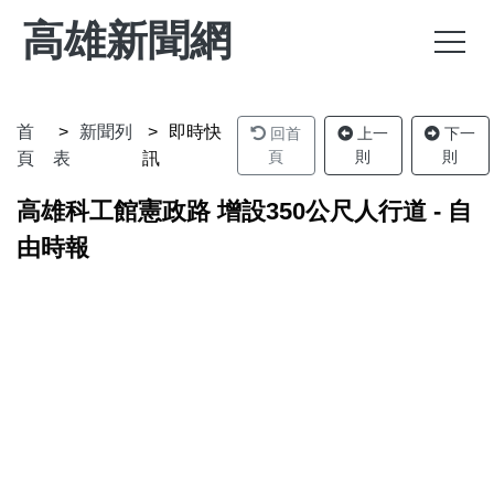
高雄新聞網
首
新聞列
即時快
回首
上一
下一
頁
則
則
頁
表
訊
高雄科工館憲政路 增設350公尺人行道 - 自
由時報