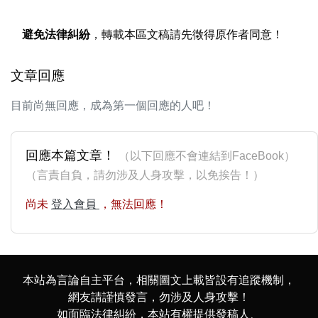
避免法律糾紛
，轉載本區文稿請先徵得原作者同意！
文章回應
目前尚無回應，成為第一個回應的人吧！
回應本篇文章！
（以下回應不會連結到FaceBook）
（言責自負，請勿涉及人身攻擊，以免挨告！）
尚未
登入會員
，無法回應！
本站為言論自主平台，相關圖文上載皆設有追蹤機制，
網友請謹慎發言，勿涉及人身攻擊！
如面臨法律糾紛，本站有權提供發稿人、