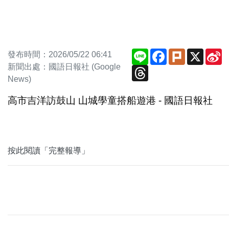
Line
Facebook
Plurk
X
S
發布時間：2026/05/22 06:41
W
新聞出處：國語日報社 (Google
Threads
News)
高市吉洋訪鼓山 山城學童搭船遊港 - 國語日報社
按此閱讀「完整報導」