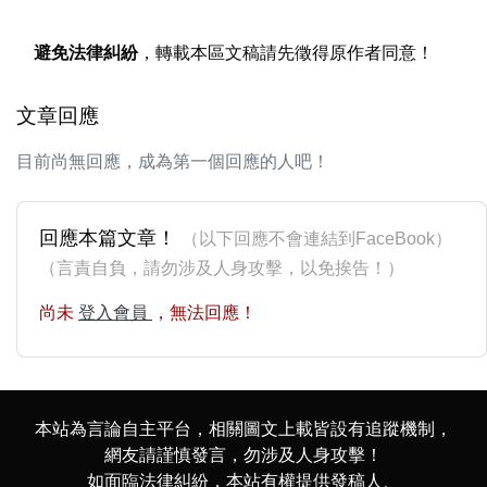
避免法律糾紛
，轉載本區文稿請先徵得原作者同意！
文章回應
目前尚無回應，成為第一個回應的人吧！
回應本篇文章！
（以下回應不會連結到FaceBook）
（言責自負，請勿涉及人身攻擊，以免挨告！）
尚未
登入會員
，無法回應！
本站為言論自主平台，相關圖文上載皆設有追蹤機制，
網友請謹慎發言，勿涉及人身攻擊！
如面臨法律糾紛，本站有權提供發稿人、