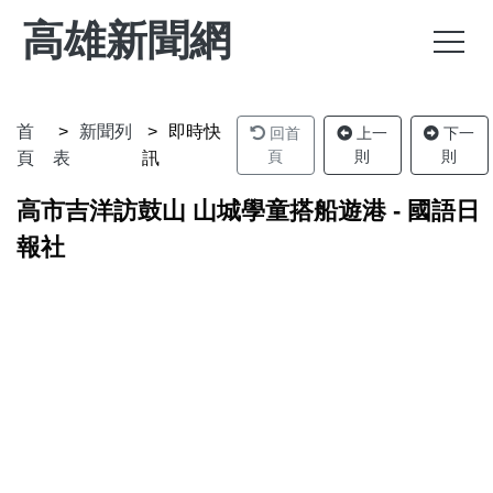
高雄新聞網
首
新聞列
即時快
回首
上一
下一
頁
則
則
頁
表
訊
高市吉洋訪鼓山 山城學童搭船遊港 - 國語日
報社