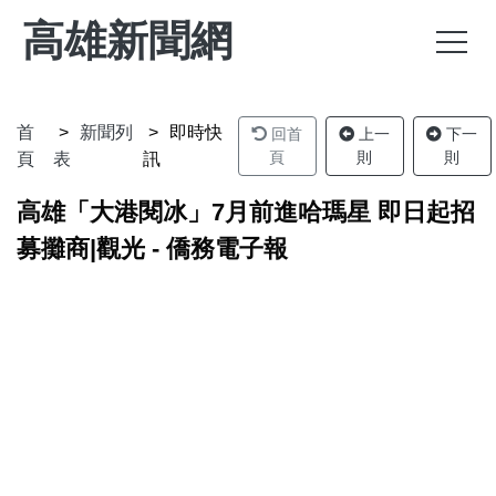
高雄新聞網
首
新聞列
即時快
回首
上一
下一
頁
則
則
頁
表
訊
高雄「大港閱冰」7月前進哈瑪星 即日起招
募攤商|觀光 - 僑務電子報