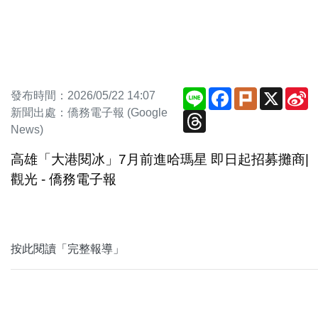
Line
Facebook
Plurk
X
S
發布時間：2026/05/22 14:07
W
新聞出處：僑務電子報 (Google
Threads
News)
高雄「大港閱冰」7月前進哈瑪星 即日起招募攤商|
觀光 - 僑務電子報
按此閱讀「完整報導」