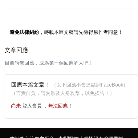
避免法律糾紛
，轉載本區文稿請先徵得原作者同意！
文章回應
目前尚無回應，成為第一個回應的人吧！
回應本篇文章！
（以下回應不會連結到FaceBook）
（言責自負，請勿涉及人身攻擊，以免挨告！）
尚未
登入會員
，無法回應！