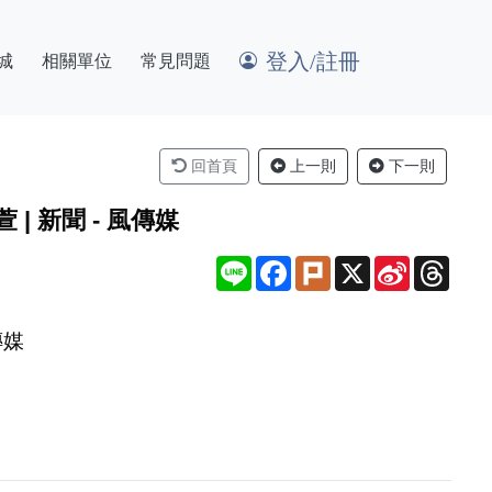
登入/註冊
城
相關單位
常見問題
回首頁
上一則
下一則
 新聞 - 風傳媒
Line
Facebook
Plurk
X
Sina
Thre
Weibo
傳媒