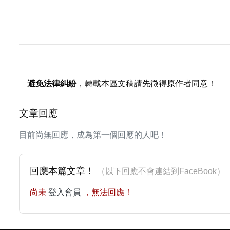
避免法律糾紛
，轉載本區文稿請先徵得原作者同意！
文章回應
目前尚無回應，成為第一個回應的人吧！
回應本篇文章！
（以下回應不會連結到FaceBoo
尚未
登入會員
，無法回應！