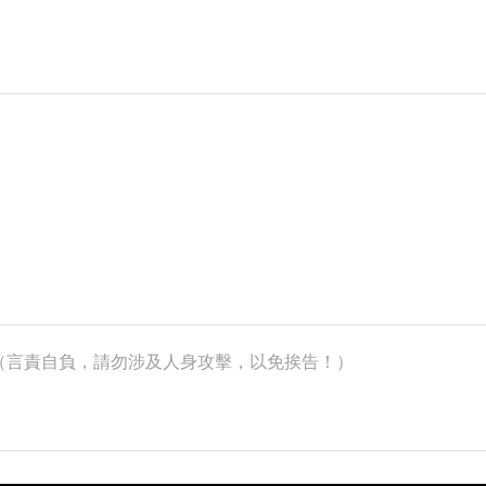
k）（言責自負，請勿涉及人身攻擊，以免挨告！）