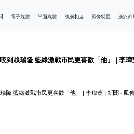
聞
電子媒體
平面媒體
網網相連
影像特區
網路商
賴瑞隆 藍綠激戰市民更喜歡「他」 | 李瑋萱 |
 藍綠激戰市民更喜歡「他」 | 李瑋萱 | 新聞 - 風