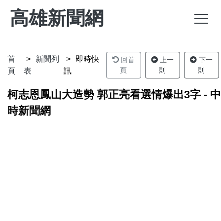
高雄新聞網
首
新聞列
即時快
回首
上一
下一
頁
則
則
頁
表
訊
柯志恩鳳山大造勢 郭正亮看選情爆出3字 - 中
時新聞網