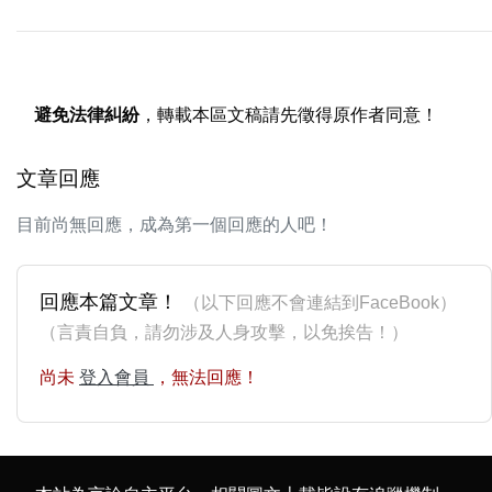
避免法律糾紛
，轉載本區文稿請先徵得原作者同意！
文章回應
目前尚無回應，成為第一個回應的人吧！
回應本篇文章！
（以下回應不會連結到FaceBook）
（言責自負，請勿涉及人身攻擊，以免挨告！）
尚未
登入會員
，無法回應！