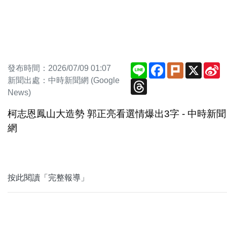
Line
Facebook
Plurk
X
S
發布時間：2026/07/09 01:07
W
新聞出處：中時新聞網 (Google
Threads
News)
柯志恩鳳山大造勢 郭正亮看選情爆出3字 - 中時新聞
網
按此閱讀「完整報導」