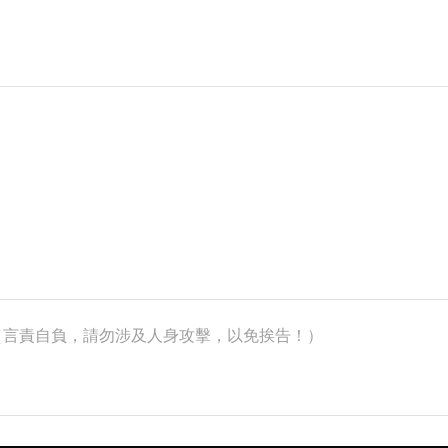
k）（言責自負，請勿涉及人身攻擊，以免挨告！）