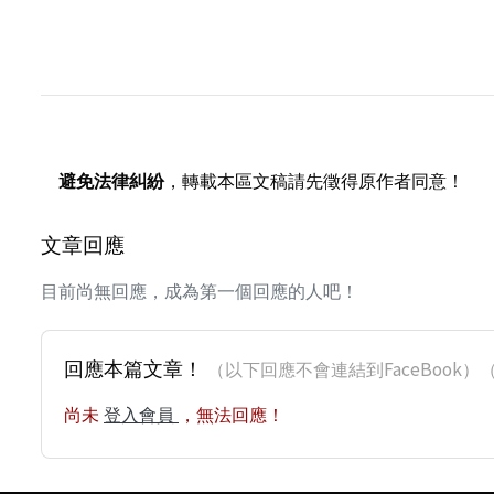
避免法律糾紛
，轉載本區文稿請先徵得原作者同意！
文章回應
目前尚無回應，成為第一個回應的人吧！
回應本篇文章！
（以下回應不會連結到FaceBoo
尚未
登入會員
，無法回應！