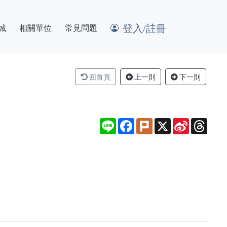
登入/註冊
城
相關單位
常見問題
回首頁
上一則
下一則
Line
Facebook
Plurk
X
Sina
Thre
Weibo