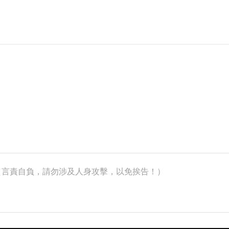
k）（言責自負，請勿涉及人身攻擊，以免挨告！）