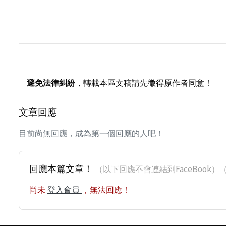
避免法律糾紛
，轉載本區文稿請先徵得原作者同意！
文章回應
目前尚無回應，成為第一個回應的人吧！
回應本篇文章！
（以下回應不會連結到FaceBoo
尚未
登入會員
，無法回應！