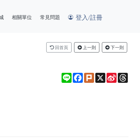
登入/註冊
城
相關單位
常見問題
回首頁
上一則
下一則
Line
Facebook
Plurk
X
Sina
Thre
Weibo