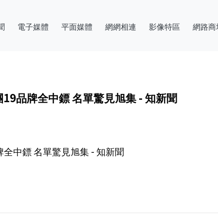
聞
電子媒體
平面媒體
網網相連
影像特區
網路商
9品牌全中鏢 名單驚見旭集 - 知新聞
中鏢 名單驚見旭集 - 知新聞