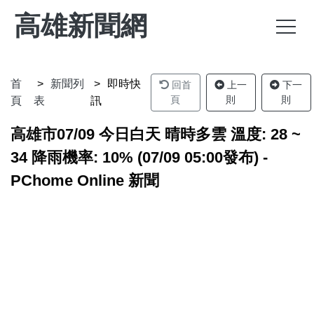
高雄新聞網
首
新聞列
即時快
回首
上一
下一
頁
則
則
頁
表
訊
高雄市07/09 今日白天 晴時多雲 溫度: 28 ~
34 降雨機率: 10% (07/09 05:00發布) -
PChome Online 新聞