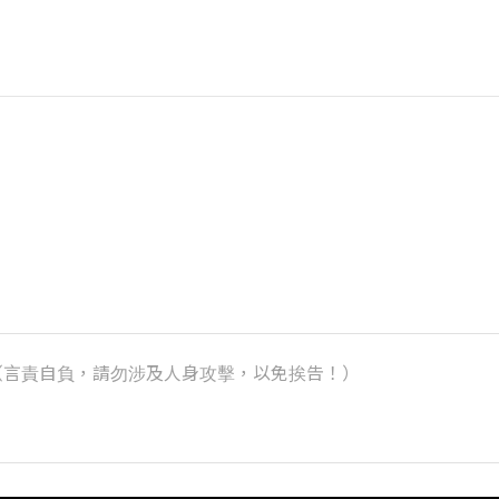
k）（言責自負，請勿涉及人身攻擊，以免挨告！）