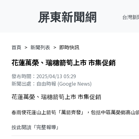
屏東新聞網
台灣新
首頁
新聞列表
即時快訊
花蓮萬榮、瑞穗箭筍上市 市集促銷
發布時間：2025/04/13 05:29
新聞出處：自由時報 (Google News)
花蓮萬榮、瑞穗箭筍上市 市集促銷
春雨使花蓮山上箭筍「萬箭齊發」，包括中區萬榮鄉高山
按此閱讀「完整報導」