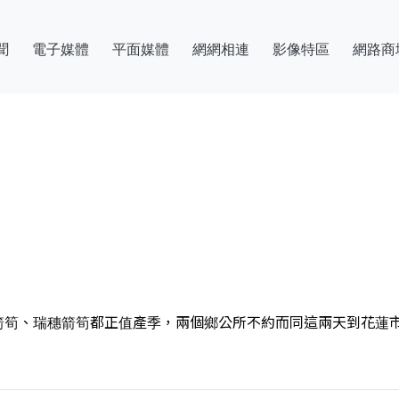
聞
電子媒體
平面媒體
網網相連
影像特區
網路商
箭筍、瑞穗箭筍都正值產季，兩個鄉公所不約而同這兩天到花蓮