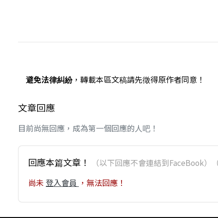
避免法律糾紛
，轉載本區文稿請先徵得原作者同意！
文章回應
目前尚無回應，成為第一個回應的人吧！
回應本篇文章！
（以下回應不會連結到FaceBoo
尚未
登入會員
，無法回應！