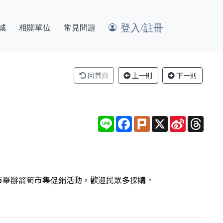
登入/註冊
城
相關單位
常見問題
回首頁
上一則
下一則
Line
Facebook
Plurk
X
Sina
Thre
Weibo
市舉辦箭筍市集促銷活動，歡迎民眾多採購。