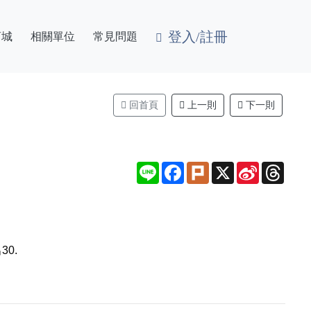
登入/註冊
商城
相關單位
常見問題
回首頁
上一則
下一則
Line
Facebook
Plurk
X
Sina
Thre
Weibo
0.