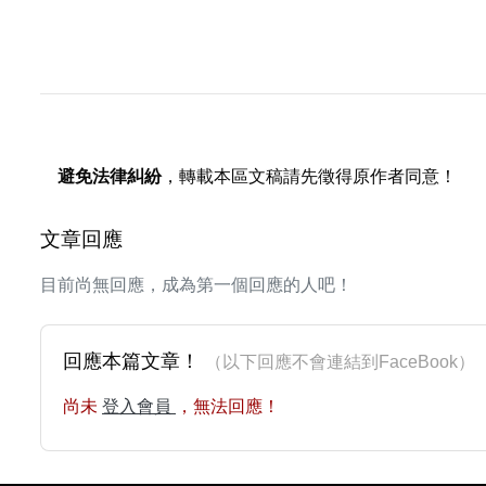
避免法律糾紛
，轉載本區文稿請先徵得原作者同意！
文章回應
目前尚無回應，成為第一個回應的人吧！
回應本篇文章！
（以下回應不會連結到FaceBoo
尚未
登入會員
，無法回應！