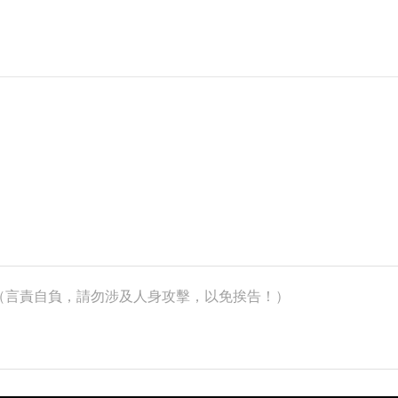
k）（言責自負，請勿涉及人身攻擊，以免挨告！）