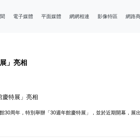
聞
電子媒體
平面媒體
網網相連
影像特區
網路
特展」亮相
年館慶特展」亮相
館30周年，特別舉辦「30週年館慶特展」，並於近期開幕，展出3