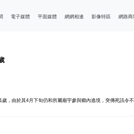
聞
電子媒體
平面媒體
網網相連
影像特區
網路商
歲
1歲，由於其4月下旬仍和所屬廟宇參與鄉內遶境，突傳死訊令不