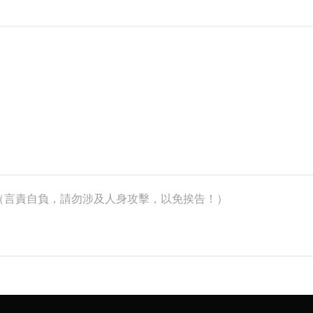
k）（言責自負，請勿涉及人身攻擊，以免挨告！）