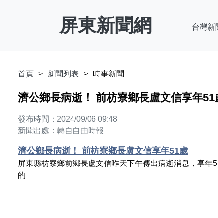
屏東新聞網
台灣新
首頁
新聞列表
時事新聞
濟公鄉長病逝！ 前枋寮鄉長盧文信享年51
發布時間：2024/09/06 09:48
新聞出處：轉自自由時報
濟公鄉長病逝！ 前枋寮鄉長盧文信享年51歲
屏東縣枋寮鄉前鄉長盧文信昨天下午傳出病逝消息，享年5
的