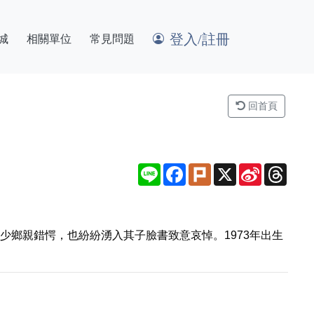
登入/註冊
城
相關單位
常見問題
回首頁
Line
Facebook
Plurk
X
Sina
Thre
Weibo
少鄉親錯愕，也紛紛湧入其子臉書致意哀悼。1973年出生