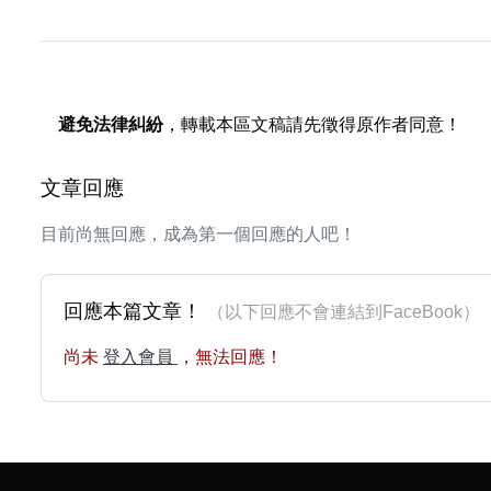
避免法律糾紛
，轉載本區文稿請先徵得原作者同意！
文章回應
目前尚無回應，成為第一個回應的人吧！
回應本篇文章！
（以下回應不會連結到FaceBoo
尚未
登入會員
，無法回應！