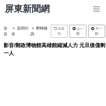
屏東新聞網
首
新聞列
即時快
回首
上一
下一
頁
則
則
頁
表
訊
影音/郵政博物館高雄館縮減人力 元旦後僅剩
一人