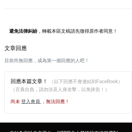
避免法律糾紛
，轉載本區文稿請先徵得原作者同意！
文章回應
目前尚無回應，成為第一個回應的人吧！
回應本篇文章！
（以下回應不會連結到FaceBook）
（言責自負，請勿涉及人身攻擊，以免挨告！）
尚未
登入會員
，無法回應！