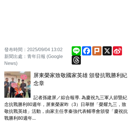
Line
Facebook
Plurk
X
Si
發布時間：2025/09/04 13:02
We
新聞出處：青年日報 (Google
Threads
News)
屏東榮家致敬國家英雄 頒發抗戰勝利紀
念章
記者孫建屏／綜合報導. 為慶祝九三軍人節暨紀
念抗戰勝利80週年，屏東榮家昨（3）日舉辦「榮耀九三，致
敬抗戰英雄」活動，由家主任李秦強代表輔導會頒發「慶祝抗
戰勝利80週年...