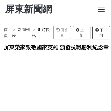
屏東新聞網
首
新聞列
即時快
回首
上一
下一
頁
則
則
頁
表
訊
屏東榮家致敬國家英雄 頒發抗戰勝利紀念章