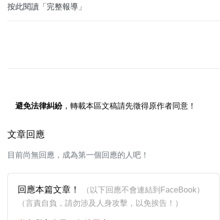
按此閱讀「完整報導」
避免法律糾紛
，轉載本區文稿請先徵得原作者同意！
文章回應
目前尚無回應，成為第一個回應的人吧！
回應本篇文章！
（以下回應不會連結到FaceBook）
（言責自負，請勿涉及人身攻擊，以免挨告！）