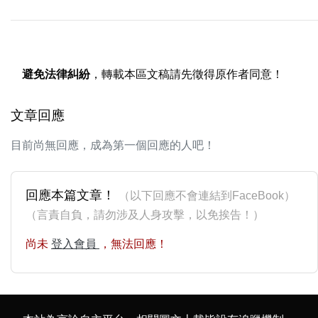
避免法律糾紛
，轉載本區文稿請先徵得原作者同意！
文章回應
目前尚無回應，成為第一個回應的人吧！
回應本篇文章！
（以下回應不會連結到FaceBook）
（言責自負，請勿涉及人身攻擊，以免挨告！）
尚未
登入會員
，無法回應！