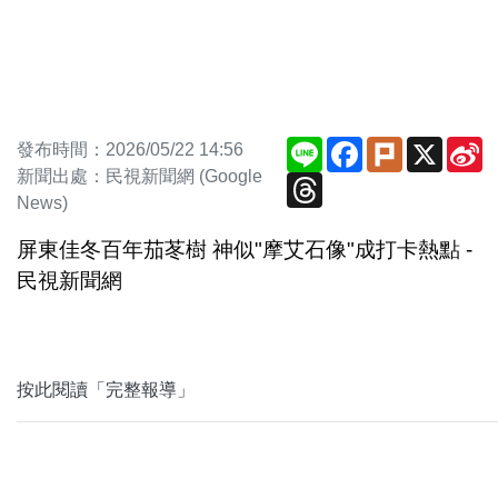
Line
Facebook
Plurk
X
S
發布時間：2026/05/22 14:56
W
新聞出處：民視新聞網 (Google
Threads
News)
屏東佳冬百年茄苳樹 神似"摩艾石像"成打卡熱點 -
民視新聞網
按此閱讀「完整報導」