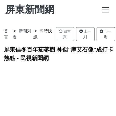
屏東新聞網
首
新聞列
即時快
回首
上一
下一
頁
則
則
頁
表
訊
屏東佳冬百年茄苳樹 神似"摩艾石像"成打卡
熱點 - 民視新聞網