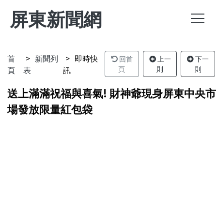
屏東新聞網
首
新聞列
即時快
回首
上一
下一
頁
表
訊
頁
則
則
送上滿滿祝福與喜氣! 財神爺現身屏東中央市
場發放限量紅包袋