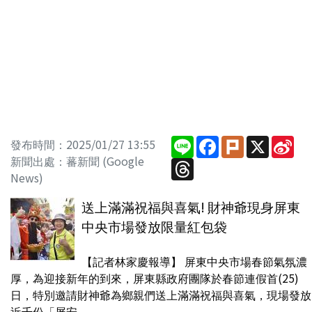
Line
Facebook
Plurk
X
Sin
發布時間：2025/01/27 13:55
We
新聞出處：蕃新聞 (Google
Threads
News)
送上滿滿祝福與喜氣! 財神爺現身屏東
中央市場發放限量紅包袋
【記者林家慶報導】 屏東中央市場春節氣氛濃
厚，為迎接新年的到來，屏東縣政府團隊於春節連假首(25)
日，特別邀請財神爺為鄉親們送上滿滿祝福與喜氣，現場發放
近千份「屏安...