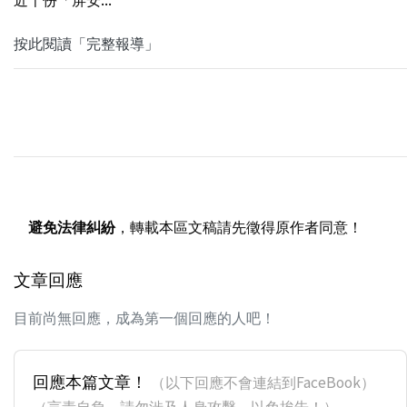
按此閱讀「完整報導」
避免法律糾紛
，轉載本區文稿請先徵得原作者同意！
文章回應
目前尚無回應，成為第一個回應的人吧！
回應本篇文章！
（以下回應不會連結到FaceBook）
（言責自負，請勿涉及人身攻擊，以免挨告！）