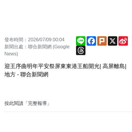
Line
Facebook
Plurk
X
S
發布時間：2026/07/09 00:04
W
新聞出處：聯合新聞網 (Google
Threads
News)
迎王序曲明年平安祭屏東東港王船開光| 高屏離島|
地方 - 聯合新聞網
按此閱讀「完整報導」