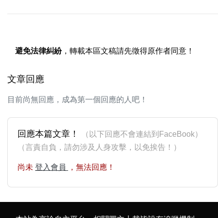
避免法律糾紛
，轉載本區文稿請先徵得原作者同意！
文章回應
目前尚無回應，成為第一個回應的人吧！
回應本篇文章！
（以下回應不會連結到FaceBook）
（言責自負，請勿涉及人身攻擊，以免挨告！）
尚未
登入會員
，無法回應！