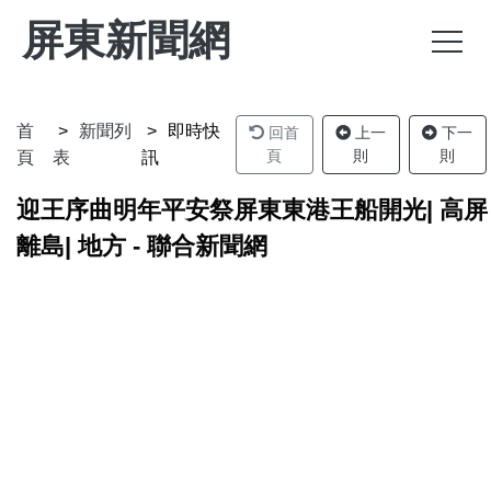
屏東新聞網
首
新聞列
即時快
回首
上一
下一
頁
則
則
頁
表
訊
迎王序曲明年平安祭屏東東港王船開光| 高屏
離島| 地方 - 聯合新聞網