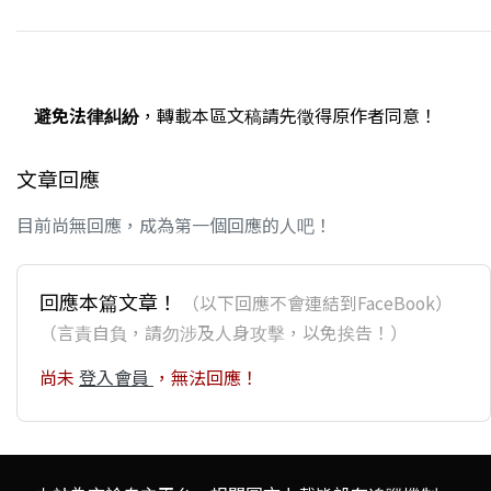
避免法律糾紛
，轉載本區文稿請先徵得原作者同意！
文章回應
目前尚無回應，成為第一個回應的人吧！
回應本篇文章！
（以下回應不會連結到FaceBook）
（言責自負，請勿涉及人身攻擊，以免挨告！）
尚未
登入會員
，無法回應！