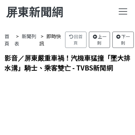
屏東新聞網
首
新聞列
即時快
回首
上一
下一
頁
表
訊
頁
則
則
影音／屏東嚴重車禍！汽機車猛撞「墜大排
水溝」騎士、乘客雙亡 - TVBS新聞網