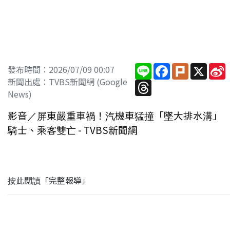
Line
Facebook
Plurk
X
S
發布時間：2026/07/09 00:07
新聞出處：TVBS新聞網 (Google
Threads
News)
影音／屏東嚴重車禍！汽機車猛撞「墜大排水溝」
騎士、乘客雙亡 - TVBS新聞網
按此閱讀「完整報導」