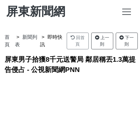
屏東新聞網
首
新聞列
即時快
回首
上一
下一
頁
則
則
頁
表
訊
屏東男子拾獲8千元送警局 鄰居稱丟1.3萬提
告侵占 - 公視新聞網PNN