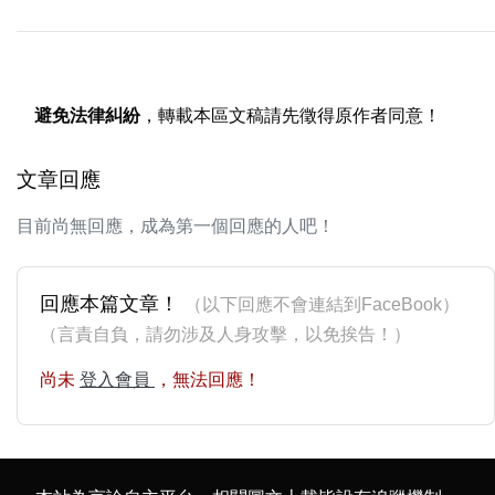
避免法律糾紛
，轉載本區文稿請先徵得原作者同意！
文章回應
目前尚無回應，成為第一個回應的人吧！
回應本篇文章！
（以下回應不會連結到FaceBook）
（言責自負，請勿涉及人身攻擊，以免挨告！）
尚未
登入會員
，無法回應！