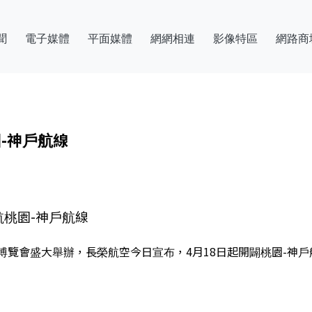
聞
電子媒體
平面媒體
網網相連
影像特區
網路商
-神戶航線
航桃園-神戶航線
覽會盛大舉辦，長榮航空今日宣布，4月18日起開闢桃園-神戶