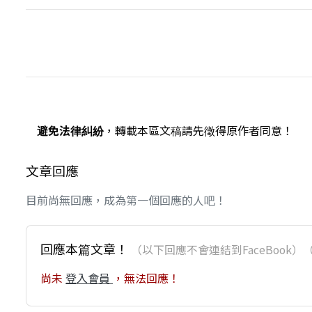
避免法律糾紛
，轉載本區文稿請先徵得原作者同意！
文章回應
目前尚無回應，成為第一個回應的人吧！
回應本篇文章！
（以下回應不會連結到FaceBoo
尚未
登入會員
，無法回應！