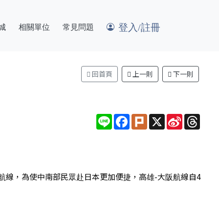
登入/註冊
城
相關單位
常見問題
回首頁
上一則
下一則
Line
Facebook
Plurk
X
Sina
Thre
Weibo
航線，為使中南部民眾赴日本更加便捷，高雄-大阪航線自4