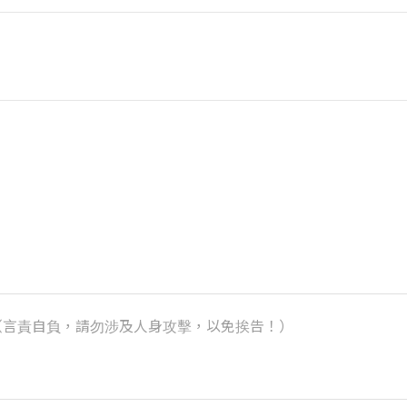
k）（言責自負，請勿涉及人身攻擊，以免挨告！）