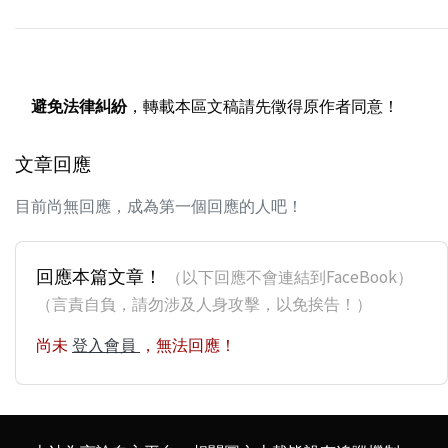
避免法律糾紛
，轉載本區文稿請先徵得原作者同意！
文章回應
目前尚無回應，成為第一個回應的人吧！
回應本篇文章！
（以下回應不會連結到FaceBook）
（言責自負，請勿涉及人身攻擊，以免挨告！）
尚未
登入會員
，無法回應！