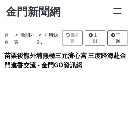
金門新聞網
首
新聞列
即時快
回首
上一
下一
頁
表
訊
頁
則
則
苗栗後龍外埔無極三元濟心宮 三度跨海赴金
門進香交流 - 金門GO資訊網