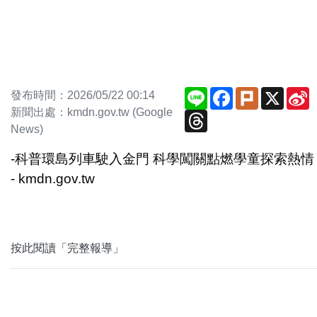
Line
Facebook
Plurk
X
S
發布時間：2026/05/22 00:14
W
新聞出處：kmdn.gov.tw (Google
Threads
News)
-科普環島列車駛入金門 科學闖關點燃學童探索熱情
- kmdn.gov.tw
按此閱讀「完整報導」