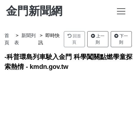
金門新聞網
首
新聞列
即時快
回首
上一
下一
頁
則
則
頁
表
訊
-科普環島列車駛入金門 科學闖關點燃學童探
索熱情 - kmdn.gov.tw