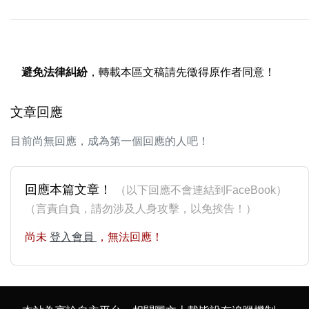
避免法律糾紛
，轉載本區文稿請先徵得原作者同意！
文章回應
目前尚無回應，成為第一個回應的人吧！
回應本篇文章！
（以下回應不會連結到FaceBook）
（言責自負，請勿涉及人身攻擊，以免挨告！）
尚未
登入會員
，無法回應！